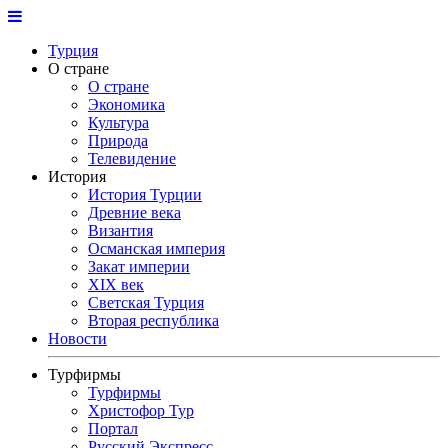
Турция
О стране
О стране
Экономика
Культура
Природа
Телевидение
История
История Турции
Древние века
Византия
Османская империя
Закат империи
XIX век
Светская Турция
Вторая республика
Новости
Турфирмы
Турфирмы
Христофор Тур
Портал
Русский Экспресс