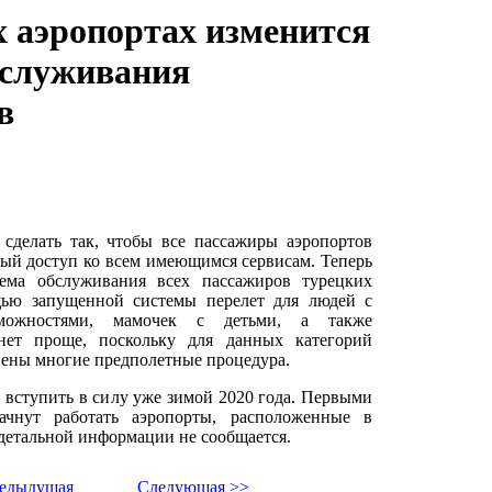
х аэропортах изменится
бслуживания
в
 сделать так, чтобы все пассажиры аэропортов
ый доступ ко всем имеющимся сервисам. Теперь
тема обслуживания всех пассажиров турецких
щью запущенной системы перелет для людей с
можностями, мамочек с детьми, а также
нет проще, поскольку для данных категорий
нены многие предполетные процедура.
вступить в силу уже зимой 2020 года. Первыми
ачнут работать аэропорты, расположенные в
 детальной информации не сообщается.
едыдушая
Следующая >>