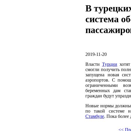
В турецки
система о
пассажиро
2019-11-20
Власти
Турции
хотят
смогли получить полн
запущена новая сис
аэропортов. С помо
ограниченными воз
беременных дам ста
граждан будут упразд
Новые нормы должны 
по такой системе н
Стамбуле
. Пока более
<< Пр